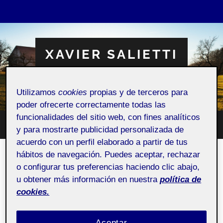
XAVIER SALIETTI
Espacio Personal
Utilizamos
cookies
propias y de terceros para
poder ofrecerte correctamente todas las
funcionalidades del sitio web, con fines analíticos
Altern
y para mostrarte publicidad personalizada de
Alternar
el
el
acuerdo con un perfil elaborado a partir de tus
campo
menú
de
hábitos de navegación. Puedes aceptar, rechazar
móvil
búsqu
PAC2- Un mag Flipat Book –
o configurar tus preferencias haciendo clic abajo,
Animació
u obtener más información en nuestra
política de
cookies.
11 OCTUBRE, 2021
/
SIN COMENTARIOS
Aceptar