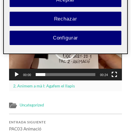
Animació
Pública
Rechazar
Reproductor
de
vídeo
Configurar
00:00
00:24
2. Animem a mà I: Agafem el llapis
Uncategorized
ENTRADA SIGUIENTE
PAC03 Animació